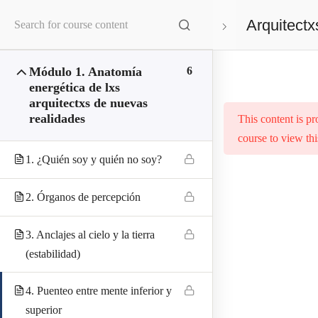
CONECTA CON NOSOTROS
Arquitectx
con coach
Módulo 1. Anatomía
6
energética de lxs
arquitectxs de nuevas
realidades
This content is pr
course to view thi
1. ¿Quién soy y quién no soy?
APRENDE
Quién no eres
2. Órganos de percepción
Quién sí eres
3. Anclajes al cielo y la tierra
Para qué estás aquí
(estabilidad)
4. Puenteo entre mente inferior y
superior
SERVICIOS